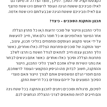
הקונסטרוקציה של הסוכך. לפיכך, מוצר הצללה זה מיועד גם
לאילו מביניכם ששטח הגינה העומד לרשותם הינו שטח מרוצף
וגם לאילו מביניכם ששטח הגינה שבבעלותם הינו שטח אדמה.
תכנון והתקנת הסוככים – כיצד?
הליכי התכנון והייצור של סוככי זרועות ו/או כל פתרון הצללה
אחר המיוצר מאלומיניום או כל חומר גלם אחר, חייב להיעשות
על ידי אנשי מקצוע העוסקים ומתמחים בהליכי תכנון, עיצוב,
ייצור והתקנה של סוככים ופתרונות הצללה כאלו ואחרים, כאשר
הליך התכנון עצמו חייב להתאים לגודל השטח בו תרצו לשלב
פתרונות הצללה וסיכוך כאלו ואחרים. כאשר אתם ניגשים לבחור
את נותני השירות שילוו אתכם לאורך הליכי התכנון, הייצור
וההתקנה, חשוב לבדוק מהו הניסיון המקצועי העומד לרשותכם,
מהם חומרי הגלם המשמשים אותם לצורך הייצור והאם מוצרי
הסיכוך המוצעים על ידיהם עומדים בכל דרישות התקן.
לסיכום, פרגולות וסוככים ניתנים לתכנון והתקנה בכל שטח גינה
והם חייבים להיות מותאמים לצרכי ההצללה הנחוצים לכם.