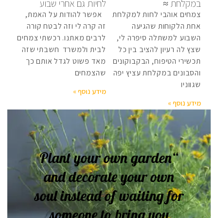
במקלחת ≈
לחיות גם אחרי שבוע
צמחים אוהבי לחות למקלחת
אפשר להודות על האמת,
אחת הלקוחות שהגיעה
זה קרה לי וזה לבטח קורה
השבוע למשתלה סיפרה לי,
לרבים מאתנו. רכשתי צמחים
שצץ לה רעיון להציב בין כל
לבית ולמשרד חשבתי שזה
תכשירי הטיפוח, הבקבוקונים
מאד פשוט לגדל אותם כך
והסבונים במקלחת עציץ יפה
שהצמחים
שגווניו
מידע נוסף »
מידע נוסף »
“Plant your own garden
and decorate your own
soul instead of waiting for
someone to bring you