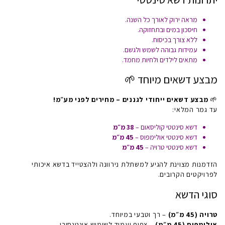
מראה ירוק לאורך כל השנה.
חיסכון במים ובתחזוקה.
ללא צורך בכיסוח.
עמידות גבוהה לשמש ולגשם.
מתאים לילדים ולחיות מחמד.
מבצע דשאים מיוחד 🌱
🌱
מבצע דשאים ייחודי לגננים – מחירים לפני מע״מ!
עד גמר המלאי:
דשא סינטטי קוליסאום –
38 מ״מ
דשא סינטטי אולימפוס –
45 מ״מ
דשא סינטטי טרויה –
45 מ״מ
הזדמנות מצוינת להגיע למ
שתלת נירוונה
ולהצטייד בדשא איכותי
לפרויקטים הקרובים.
סוגי הדשא
טרויה (45 מ״מ)
– רך וטבעי במיוחד.
אולימפוס (45 מ״מ)
– צפוף ועמיד לשימוש אינטנסיבי.