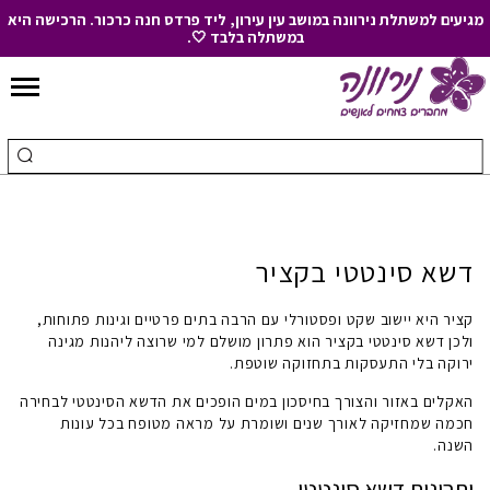
מגיעים למשתלת נירוונה במושב עין עירון, ליד פרדס חנה כרכור. הרכישה היא
במשתלה בלבד 🤍.
Skip
to
חיפוש
ביצ
Content
עבור:
חיפ
דשא סינטטי בקציר
קציר
היא יישוב שקט ופסטורלי עם הרבה בתים פרטיים וגינות פתוחות,
ולכן
דשא סינטטי בקציר
הוא פתרון מושלם למי שרוצה ליהנות מגינה
ירוקה בלי התעסקות בתחזוקה שוטפת.
האקלים באזור והצורך בחיסכון במים הופכים את הדשא הסינטטי לבחירה
חכמה שמחזיקה לאורך שנים ושומרת על מראה מטופח בכל עונות
השנה.
יתרונות דשא סינטטי