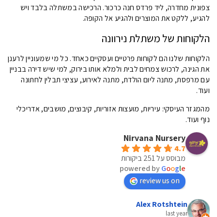
צפונית מחדרה, ליד פרדס חנה כרכור. הרכישה במשתלה בלבד ויש
להגיע, ללקט את המוצרים ולהגיע אל הקופה.
הלקוחות של משתלת נירוונה
הלקוחות שלנו הם לקוחות פרטיים ועסקיים כאחד. כל מי שמעוניין לרענן
את הגינה, לרכוש צמחים לבית ולמלא אותו בירוק, למי שיש דירה בבניין
עם מרפסת, מתנה ליום הולדת, מתנה לאירוע, עציצי תבלין לחתונה
ועוד.
מהמגזר העיסקי: עיריות, מועצות אזוריות, קיבוצים, מושבים, אדריכלי
נוף ועוד.
Nirvana Nursery
4.7
מבוסס על 251 ביקורות
powered by
G
o
o
g
l
e
review us on
Alex Rotshtein
last year