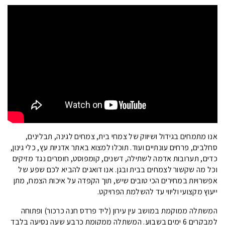
אנו מתמחים בגידול ושיווק של צמחי בית, צמחים לגינה, תבלינים,
סחלבים, פרחים עונתיים ועוד. תוכלו למצוא באתר אדניות עץ, כלי גינון,
כדים,
תערובות אדמה לשתילה
, דשנים,
קומפוסט
, חומרים נגד מזיקים
וכל מה שקשור לצמחים בבית ובגן. אנו דואגים להביא לכם שפע של
אפשרויות במחירים הכי טובים שיש, תוך הקפדה על איכות הצמח, מתן
ייעוץ מקצועי וליווי עד להשלמת הפרויקט.
המשתלה ממוקמת במושב עין עירון (ליד פרדס חנה כרכור) ופתוחה
למבקרים 6 ימים בשבוע. המשתלה ממקומת כרבע שעה נסיעה בלבד