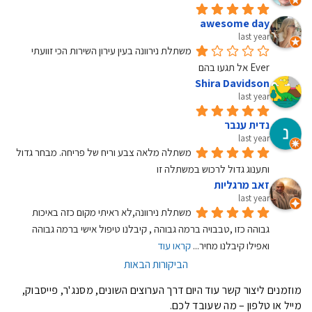
awesome day
last year
משתלת נירוונה בעין עירון השירות הכי זוועתי 
Ever אל תגעו בהם
Shira Davidson
last year
נדית ענבר
last year
משתלה מלאה צבע וריח של פריחה. מבחר גדול 
ותענוג גדול לרכוש במשתלה זו
זאב מרגליות
last year
משתלת נירוונה,לא ראיתי מקום כזה באיכות 
גבוהה כזו ,טבבויה ברמה גבוהה , קיבלנו טיפול אישי ברמה גבוהה 
ואפילו קיבלנו מחיר
... 
קראו עוד
הביקורות הבאות
מוזמנים
ליצור קשר
עוד היום דרך הערוצים השונים, מסנג'ר, פייסבוק,
מייל או טלפון – מה שעובד לכם.