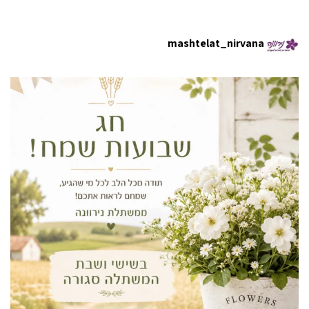
mashtelat_nirvana
In