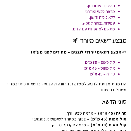
חיסכון במים ובזמן.
מראה טבעי ומודרני.
ללא כיסוח ודישון.
עמידות גבוהה לשמש.
מתאים למשפחות עם ילדים.
מבצע דשאים מיוחד 🌱
🌱
מבצע דשאים ייחודי לגננים – מחירים לפני מע״מ!
קוליסאום –
38 מ״מ
אולימפוס –
45 מ״מ
טרויה –
45 מ״מ
הזדמנות מצוינת להגיע ל
משתלת נירוונה
ולהצטייד בדשא איכותי במחיר
משתלם במיוחד.
סוגי הדשא
טרויה (45 מ״מ)
– מראה טבעי ורך.
אולימפוס (45 מ״מ)
– צפוף במיוחד לשימוש אינטנסיבי.
קוליסאום (38 מ״מ)
– מראה יוקרתי ומדויק.
גרין
– פתרון למוסדות ושטחים ציבוריים.