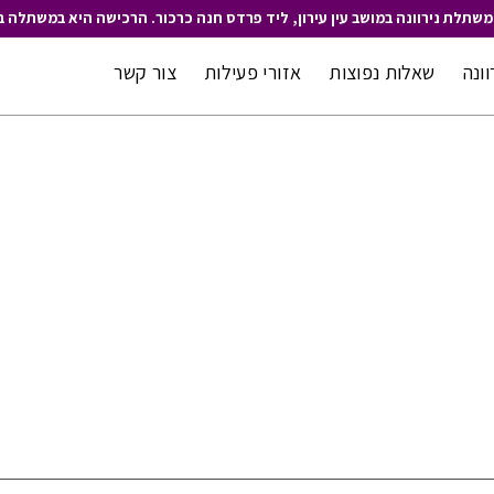
משתלת נירוונה במושב עין עירון, ליד פרדס חנה כרכור. הרכישה היא במשתלה ב
וונה
שאלות נפוצות
אזורי פעילות
צור קשר