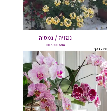
נמזיה / נמסיה
₪
12.90
From
מידע נוסף