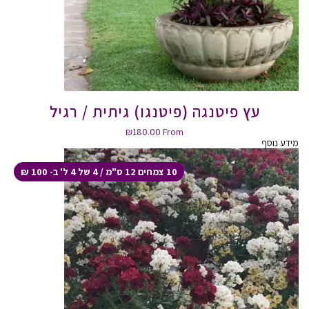
עץ פיטנגה (פיטנגו) גיתית / רגיל
₪
180.00
From
מידע נוסף
10 צמחים 12 ס"מ / 4 של 4 ל' ב- 100 ₪