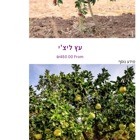
עץ ליצ'י
₪
480.00
From
מידע נוסף