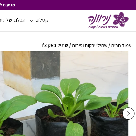
מגיעים ל
קטלוג
הבלוג של ניר
Skip
to
Content
עמוד הבית
/
שתילי ירקות ופירות
/ שתיל באק צ'וי