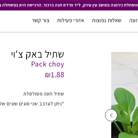
משתלת נירוונה במושב עין עירון, ליד פרדס חנה כרכור. הרכישה היא במשתלה ב
וונה
שאלות נפוצות
אזורי פעילות
צור קשר
שתיל באק צ'וי
Pack choy
₪1.88
שתיל חסה מסולסלת
*ניתן לערבב שני סוגים שונים של