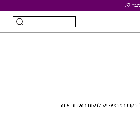
לבד 🤍.
חיפוש
ביצוע
עבור:
חיפוש
 ירקות במבצע- יש לרשום בהערות איזה.