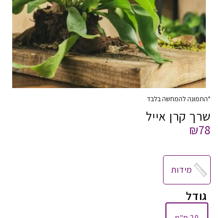
*התמונה להמחשה בלבד
שרך קרן אייל
₪78
מידות
גודל
20 ס"מ