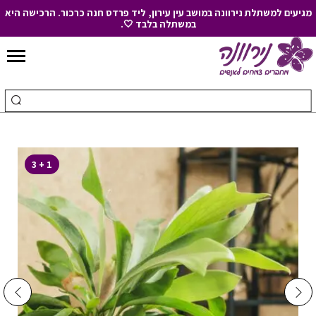
מגיעים למשתלת נירוונה במושב עין עירון, ליד פרדס חנה כרכור. הרכישה היא
במשתלה בלבד 🤍.
Skip
to
חיפוש
ביצ
Content
עבור:
חיפ
1 + 3