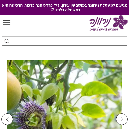
מגיעים למשתלת נירוונה במושב עין עירון, ליד פרדס חנה כרכור. הרכישה היא
במשתלה בלבד 🤍.
Skip
to
חיפוש
ביצ
Content
עבור:
חיפ