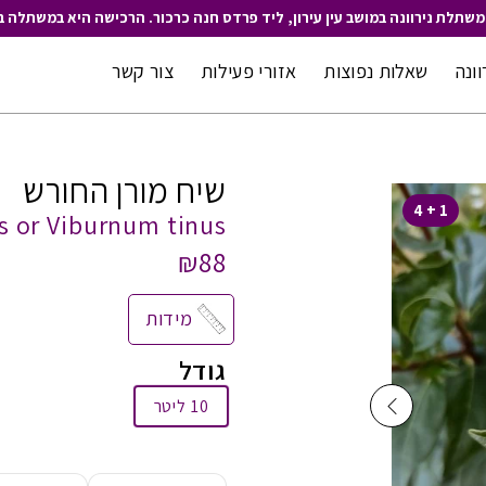
משתלת נירוונה במושב עין עירון, ליד פרדס חנה כרכור. הרכישה היא במשתלה ב
וונה
שאלות נפוצות
אזורי פעילות
צור קשר
שיח מורן החורש
1 + 4
s or Viburnum tinus
₪88
מידות
גודל
10 ליטר