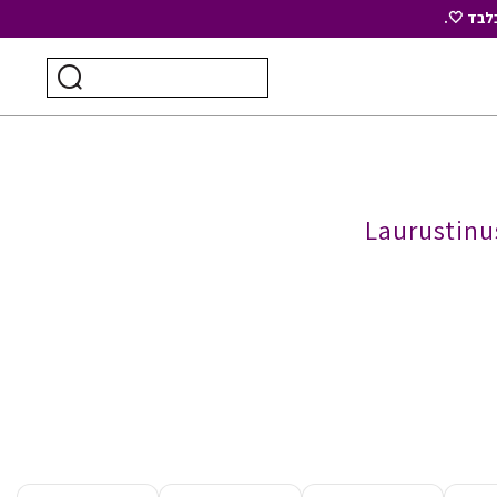
לבד 🤍.
חיפוש
ביצוע
עבור:
חיפוש
Laurustinu