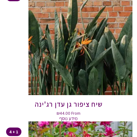
שיח ציפור גן עדן רג'ינה
₪
44.00
From
מידע נוסף
1 + 4