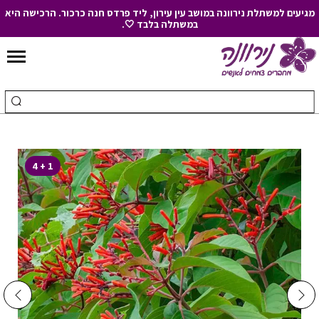
מגיעים למשתלת נירוונה במושב עין עירון, ליד פרדס חנה כרכור. הרכישה היא
במשתלה בלבד 🤍.
Skip
to
חיפוש
ביצ
Content
עבור:
חיפ
1 + 4