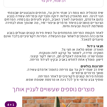
רב-שנתי, ירוק עד
שיח ההמליה הוא צמח רב שנתי וירוק עד, מהיפים והצבעוניים שבצמחי
הנוי לגינה. הוא מתאפיין בעלווה ירוקה ומבריקה ובפריחה עשירה בצבע
כתום אדמדם, המופיעה לאורך האביב, הקיץ ולעיתים גם בסתיו. הפרחים
הצינוריים מושכים במיוחד פרפרים וציפורי שיר, מה שהופך אותו לבחירה
מושלמת לגינות טבעיות וחיות.
לאחר תקופת הפריחה מתפתחים על השיח פירות קטנים ועגולים בצבע
אדום כהה ההופכים לשחור עם ההבשלה. הפירות דקורטיביים בלבד ואינם
מיועדים למאכל.
תנאי גידול
תאורה: שמש מלאה או חצי צל.
השקיה: סדירה, לשמור על קרקע לחה ומנוקזת.
טמפרטורה: מתאימה לאקלים חם, רגישה לקור קיצוני.
דישון: מומלץ אחת לחודש באביב ובקיץ לעידוד פריחה.
יתרונות בולטים
שיח רב שנתי ירוק עד עם פריחה כתומה־אדמדם עשירה.
מושך פרפרים וציפורים.
מפתח פירות קטנים ודקורטיביים לאחר הפריחה.
מוסיף צבע טרופי ורוך לכל גינה או מרפסת שטופת שמש.
מוצרים נוספים שעשויים לעניין אותך
1 + 4