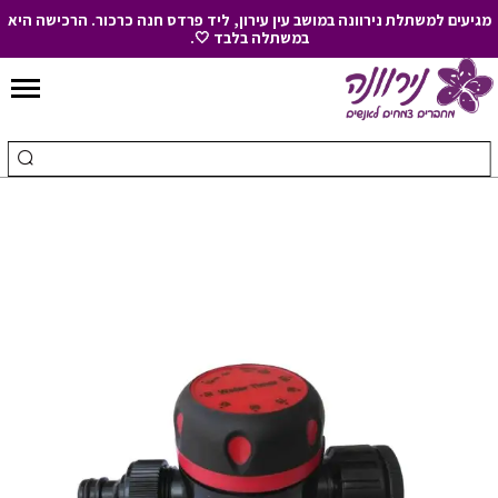
מגיעים למשתלת נירוונה במושב עין עירון, ליד פרדס חנה כרכור. הרכישה היא
במשתלה בלבד 🤍.
Skip
to
חיפוש
ביצ
Content
עבור:
חיפ