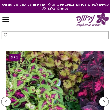
מגיעים למשתלת נירוונה במושב עין עירון, ליד פרדס חנה כרכור. הרכישה היא
במשתלה בלבד 🤍.
Skip
to
חיפוש
ביצ
Content
עבור:
חיפ
1 + 3