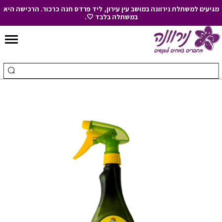
מגיעים למשתלת נירוונה במושב עין עירון, ליד פרדס חנה כרכור. הרכישה היא
במשתלה בלבד 🤍.
Skip
to
חיפוש
ביצ
Content
עבור:
חיפ