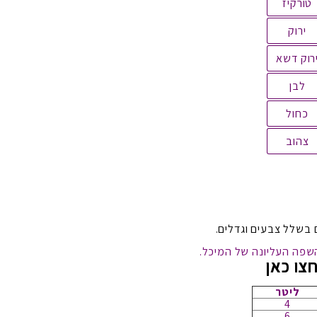
טורקיז
ירוק
רוק דשא
לבן
כחול
צהוב
ם בשלל צבעים וגדלים.
שפה העליונה של המיכל.
צו כאן
ליטר
4
6