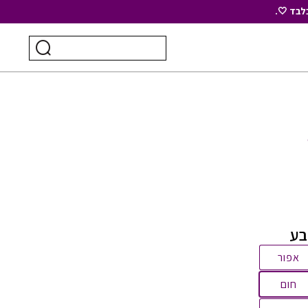
לבד 🤍.
חיפוש
ביצוע
עבור:
חיפוש
ע
אפור
חום