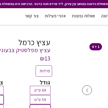
משתלת נירוונה במושב עין עירון, ליד פרדס חנה כרכור. הרכישה היא במשתלה ב
וונה
שאלות נפוצות
אזורי פעילות
צור קשר
עציץ כרמל
1 + 4
עציץ מפלסטיק צבעוני
₪13
מידות
גודל
צב
69 ס"מ
59 ס"מ