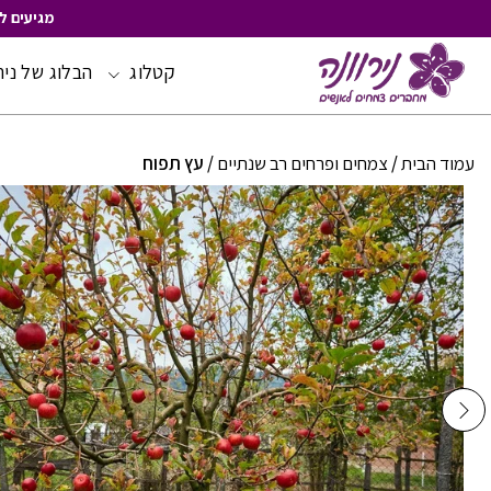
מגיעים ל
קטלוג
הבלוג של ניר
Skip
to
Content
עמוד הבית
/
צמחים ופרחים רב שנתיים
/ עץ תפוח