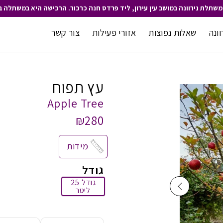
משתלת נירוונה במושב עין עירון, ליד פרדס חנה כרכור. הרכישה היא במשתלה ב
וונה
שאלות נפוצות
אזורי פעילות
צור קשר
עץ תפוח
Apple Tree
₪280
מידות
גודל
גודל 25
ליטר