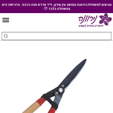
מגיעים למשתלת נירוונה במושב עין עירון, ליד פרדס חנה כרכור. הרכישה היא
במשתלה בלבד 🤍.
Skip
to
חיפוש
ביצ
Content
עבור:
חיפ