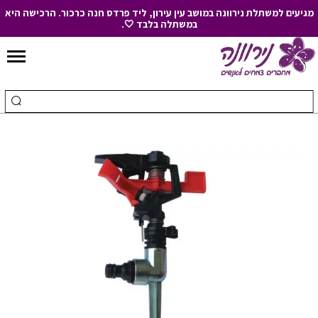
מגיעים למשתלת נירוונה במושב עין עירון, ליד פרדס חנה כרכור. הרכישה היא
במשתלה בלבד 🤍.
Skip
to
חיפוש
ביצ
Content
עבור:
חיפ