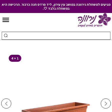
מגיעים למשתלת נירוונה במושב עין עירון, ליד פרדס חנה כרכור. הרכישה היא
במשתלה בלבד 🤍.
Skip
to
חיפוש
ביצ
Content
עבור:
חיפ
1 + 4