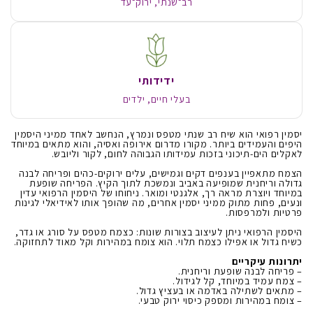
רב־שנתי, ירוק־עד
ידידותי
בעלי חיים, ילדים
יסמין רפואי הוא שיח רב שנתי מטפס ונמרץ, הנחשב לאחד ממיני היסמין
היפים והעמידים ביותר. מקורו מדרום אירופה ואסיה, והוא מתאים במיוחד
לאקלים הים-תיכוני בזכות עמידותו הגבוהה לחום, לקור וליובש.
הצמח מתאפיין בענפים דקים וגמישים, עלים ירוקים-כהים ופריחה לבנה
גדולה וריחנית שמופיעה באביב ונמשכת לתוך הקיץ. הפריחה שופעת
במיוחד ויוצרת מראה רך, אלגנטי ומואר. ניחוחו של היסמין הרפואי עדין
ונעים, פחות מתוק ממיני יסמין אחרים, מה שהופך אותו לאידיאלי לגינות
פרטיות ולמרפסות.
היסמין הרפואי ניתן לעיצוב בצורות שונות: כצמח מטפס על סורג או גדר,
כשיח גדול או אפילו כצמח תלוי. הוא צומח במהירות וקל מאוד לתחזוקה.
יתרונות עיקריים
– פריחה לבנה שופעת וריחנית.
– צמח עמיד במיוחד, קל לגידול.
– מתאים לשתילה באדמה או בעציץ גדול.
– צומח במהירות ומספק כיסוי ירוק טבעי.