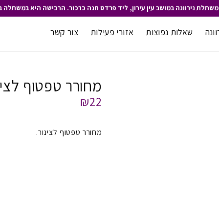
משתלת נירוונה במושב עין עירון, ליד פרדס חנה כרכור. הרכישה היא במשתלה ב
וונה
שאלות נפוצות
אזורי פעילות
צור קשר
מחורר טפטוף לצינ
₪22
מחורר טפטוף לצינור.