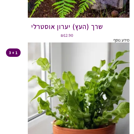
שרך (העץ) יערון אוסטרלי
₪
12.90
מידע נוסף
1 + 3