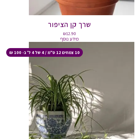
שרך קן הציפור
₪
12.90
מידע נוסף
10 צמחים 12 ס"מ / 4 של 4 ל' ב- 100 ₪