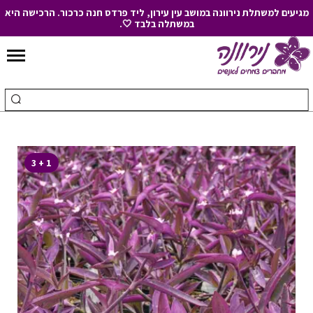
מגיעים למשתלת נירוונה במושב עין עירון, ליד פרדס חנה כרכור. הרכישה היא
במשתלה בלבד 🤍.
Skip
to
חיפוש
ביצ
Content
עבור:
חיפ
1 + 3