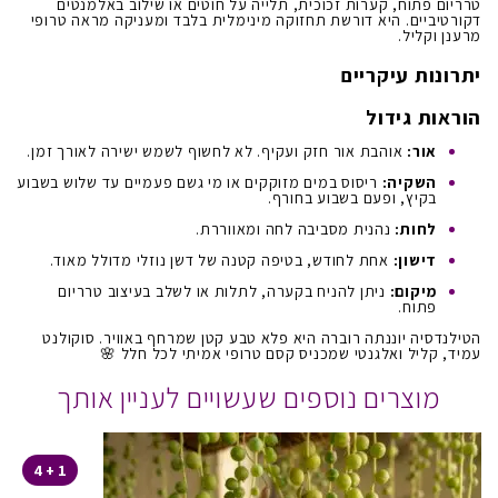
טרריום פתוח, קערות זכוכית, תלייה על חוטים או שילוב באלמנטים
דקורטיביים. היא דורשת תחזוקה מינימלית בלבד ומעניקה מראה טרופי
מרענן וקליל.
יתרונות עיקריים
הוראות גידול
אור:
אוהבת אור חזק ועקיף. לא לחשוף לשמש ישירה לאורך זמן.
השקיה:
ריסוס במים מזוקקים או מי גשם פעמיים עד שלוש בשבוע
בקיץ, ופעם בשבוע בחורף.
לחות:
נהנית מסביבה לחה ומאווררת.
דישון:
אחת לחודש, בטיפה קטנה של דשן נוזלי מדולל מאוד.
מיקום:
ניתן להניח בקערה, לתלות או לשלב בעיצוב טרריום
פתוח.
הטילנדסיה יוננתה רוברה היא פלא טבע קטן שמרחף באוויר. סוקולנט
עמיד, קליל ואלגנטי שמכניס קסם טרופי אמיתי לכל חלל 🌸
מוצרים נוספים שעשויים לעניין אותך
1 + 4