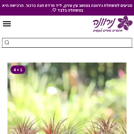
מגיעים למשתלת נירוונה במושב עין עירון, ליד פרדס חנה כרכור. הרכישה היא
במשתלה בלבד 🤍.
Skip
to
חיפוש
ביצ
Content
עבור:
חיפ
1 + 4