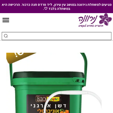
מגיעים למשתלת נירוונה במושב עין עירון, ליד פרדס חנה כרכור. הרכישה היא
במשתלה בלבד 🤍.
Skip
to
חיפוש
ביצ
Content
עבור:
חיפ