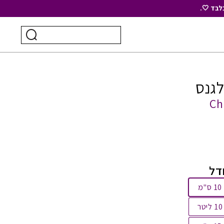
לבד 🤍.
חיפוש
ביצוע
עבור:
חיפוש
גנס
Ch
דל
10 ס"מ
10 ליטר