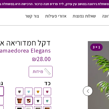
משתלת נירוונה במושב עין עירון, ליד פרדס חנה כרכור. הרכישה היא במשתלה ב
וונה
שאלות נפוצות
אזורי פעילות
צור קשר
דקל חמדוריאה אל
1 + 3
amaedorea Elegans
₪
28.00
מידות
כד
גו