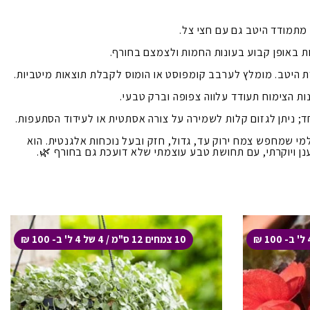
תמודד היטב גם עם חצי צל.
ת באופן קבוע בעונות החמות ולצמצם בחורף.
 היטב. מומלץ לערבב קומפוסט או הומוס לקבלת תוצאות מיטביות.
ת הצימוח תעודד עלווה צפופה וברק טבעי.
; ניתן לגזום קלות לשמירה על צורה אסתטית או לעידוד הסתעפות.
 למי שמחפש צמח ירוק עד, גדול, חזק ובעל נוכחות אלגנטית. הוא
נן ויוקרתי, עם תחושת טבע עוצמתי שלא דועכת גם בחורף 🌿.
10 צמחים 12 ס"מ / 4 של 4 ל' ב- 100 ₪