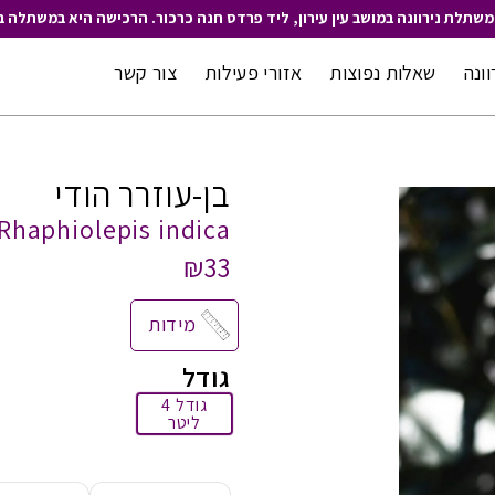
משתלת נירוונה במושב עין עירון, ליד פרדס חנה כרכור. הרכישה היא במשתלה ב
וונה
שאלות נפוצות
אזורי פעילות
צור קשר
בן-עוזרר הודי
Rhaphiolepis indica
₪33
מידות
גודל
גודל 4
ליטר