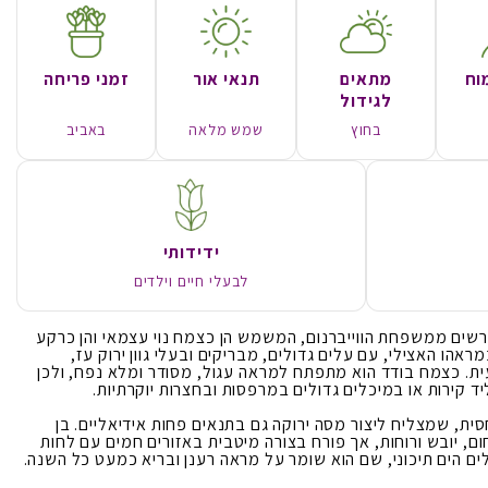
וח
מתאים
תנאי אור
זמני פריחה
לגידול
בחוץ
שמש מלאה
באביב
ידידותי
לבעלי חיים וילדים
מרשים ממשפחת הווייברנום, המשמש הן כצמח נוי עצמאי והן כרקע
במראהו האצילי, עם עלים גדולים, מבריקים ובעלי גוון ירוק עז,
עית. כצמח בודד הוא מתפתח למראה עגול, מסודר ומלא נפח, ולכן
ד קירות או במיכלים גדולים במרפסות ובחצרות יוקרתיות.
ית, שמצליח ליצור מסה ירוקה גם בתנאים פחות אידיאליים. בן
ם, יובש ורוחות, אך פורח בצורה מיטבית באזורים חמים עם לחות
ים הים תיכוני, שם הוא שומר על מראה רענן ובריא כמעט כל השנה.