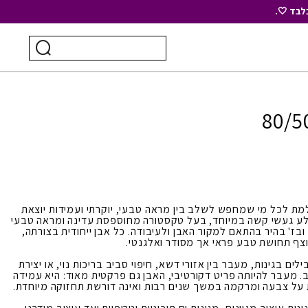
לבד 🤍.
חיפוש
ביצוע
עבור:
חיפוש
ת לכל מי שמחפש לשלב בין מראה טבעי, יוקרתי ועמידות יוצאת
סלע געשי קשה במיוחד, בעל טקסטורה מחוספסת עדינה ומראה טבעי
ובז' בהיר בהתאם למקור האבן ולעיבודה. כל אבן ייחודית בצורתה,
ף תחושת טבע פראי אך מסודר ואלגנטי.
 בגינות, מעבר בין אזורי דשא, חיפוי סביב בריכות נוי, או יצירת
 מעבר להיותה פריט דקורטיבי, האבן גם פרקטית מאוד: היא עמידה
על צבעה ומרקמה במשך שנים רבות ואינה דורשת תחזוקה מיוחדת.