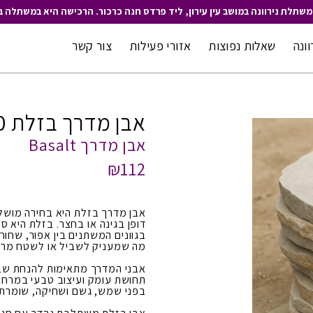
משתלת נירוונה במושב עין עירון, ליד פרדס חנה כרכור. הרכישה היא במשתלה ב
וונה
שאלות נפוצות
אזורי פעילות
צור קשר
אבן מדרך בזלת 80/50
אבן מדרך Basalt
₪112
אבן מדרך בזלת היא בחירה מושלמ
דופן בגינה או בחצר. בזלת היא 
בגוונים המשתנים בין אפור, שחור 
מה שמעניק לשביל או לשטח מרוצ
אבני המדרך מתאימות להנחת שבילים
תחושת עומק ועיצוב טבעי במרחב.
בפני שמש, גשם ושחיקה, שומרת 