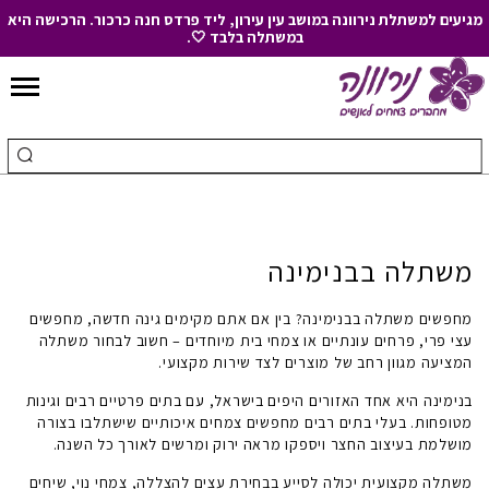
מגיעים למשתלת נירוונה במושב עין עירון, ליד פרדס חנה כרכור. הרכישה היא
במשתלה בלבד 🤍.
Skip
to
חיפוש
ביצ
Content
עבור:
חיפ
משתלה בבנימינה
מחפשים
משתלה בבנימינה
? בין אם אתם מקימים גינה חדשה, מחפשים
עצי פרי, פרחים עונתיים או צמחי בית מיוחדים – חשוב לבחור
משתלה
המציעה מגוון רחב של מוצרים לצד שירות מקצועי.
בנימינה היא אחד האזורים היפים בישראל, עם בתים פרטיים רבים וגינות
מטופחות. בעלי בתים רבים מחפשים צמחים איכותיים שישתלבו בצורה
מושלמת בעיצוב החצר ויספקו מראה ירוק ומרשים לאורך כל השנה.
משתלה מקצועית
יכולה לסייע בבחירת עצים להצללה, צמחי נוי, שיחים