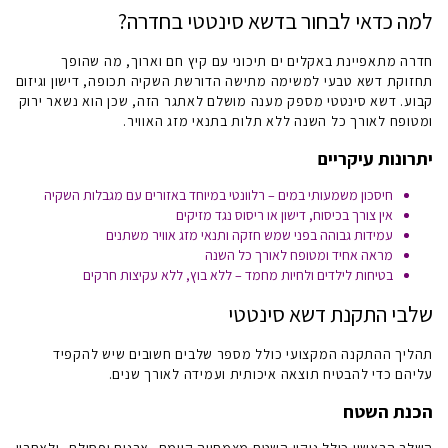
למה כדאי לבחור ב
דשא סינטטי בחדרה
?
חדרה מתאפיינת באקלים ים תיכוני עם קיץ חם וארוך, מה שהופך
תחזוקת דשא טבעי למשימה מתישה הדורשת השקיה תכופה, דישון וגיזום
קבוע. דשא סינטטי מספק מענה מושלם לאתגר הזה, שכן הוא נשאר ירוק
ומטופח לאורך כל השנה ללא תלות בתנאי מזג האוויר.
יתרונות עיקריים
חיסכון משמעותי במים – רלוונטי במיוחד באזורים עם מגבלות השקיה
אין צורך בכיסוח, דישון או ריסוס נגד מזיקים
עמידות גבוהה בפני שמש חזקה ותנאי מזג אוויר משתנים
מראה אחיד ומטופח לאורך כל השנה
בטיחות לילדים ולחיות מחמד – ללא בוץ, ללא עקיצות חרקים
שלבי
התקנת דשא
סינטטי
תהליך ההתקנה המקצועי כולל מספר שלבים חשובים שיש להקפיד
עליהם כדי להבטיח תוצאה איכותית ועמידה לאורך שנים.
הכנת השטח