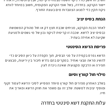
השלב הראשון כולל ניקוי השטח מצמחייה קיימת, אבנים ופסולת, ולאחריו
יישור הקרקע. בחדרה, בשל אופי הקרקע המקומית, חשוב במיוחד לוודא
ניקוז תקין כדי למנוע הצטברות מים בעונת החורף.
הנחת בסיס יציב
לאחר הכנת הקרקע, מניחים שכבת חצץ דק או חול מהודק המשמשת
כבסיס יציב לדשא. שכבה זו קריטית לניקוז נכון של מי גשמים ולמניעת
שקיעה לא אחידה בעתיד.
פריסת הדשא הסינטטי
הדשא נפרס בקפידה על פני הבסיס, תוך הקפדה על כיוון הסיבים כדי
להשיג מראה טבעי ואחיד. במקרים בהם נדרש חיבור בין יריעות, מבצעים
תפירה או הדבקה מקצועית שאינה ניכרת לעין.
מילוי חול קוורץ וסיום
בשלב האחרון מפזרים חול קוורץ מיוחד המסייע לסיבי הדשא לעמוד זקוף
ומוסיף יציבות למשטח. שלב זה גם משפר את חוזק הדשא ומאריך את
חייו.
עלות התקנת דשא סינטטי בחדרה