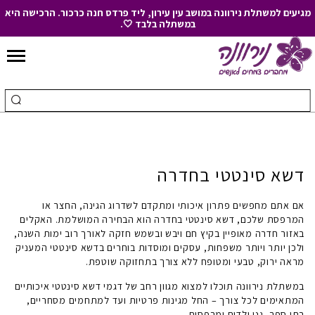
מגיעים למשתלת נירוונה במושב עין עירון, ליד פרדס חנה כרכור. הרכישה היא
במשתלה בלבד 🤍.
Skip
to
חיפוש
ביצ
Content
עבור:
חיפ
דשא סינטטי בחדרה
אם אתם מחפשים פתרון איכותי ומתקדם לשדרוג הגינה, החצר או
המרפסת שלכם,
דשא סינטטי בחדרה
הוא הבחירה המושלמת. האקלים
באזור
חדרה
מאופיין בקיץ חם ויבש ובשמש חזקה לאורך רוב ימות השנה,
ולכן יותר ויותר משפחות, עסקים ומוסדות בוחרים בדשא סינטטי המעניק
מראה ירוק, טבעי ומטופח ללא צורך בתחזוקה שוטפת.
במשתלת נירוונה תוכלו למצוא מגוון רחב של דגמי דשא סינטטי איכותיים
המתאימים לכל צורך – החל מגינות פרטיות ועד למתחמים מסחריים,
בתי ספר, גני ילדים ומרפסות.