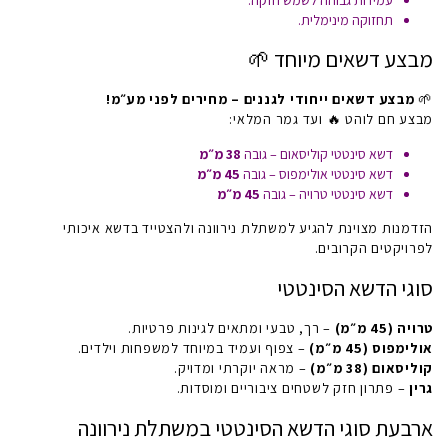
עמידות גבוהה לשמש חזקה.
תחזוקה מינימלית.
מבצע דשאים מיוחד 🌱
🌱
מבצע דשאים ייחודי לגננים – מחירים לפני מע״מ!
מבצע חם לוהט 🔥 ועד גמר המלאי:
דשא סינטטי קוליסאום – גובה
38 מ״מ
דשא סינטטי אולימפוס – גובה
45 מ״מ
דשא סינטטי טרויה – גובה
45 מ״מ
הזדמנות מצוינת להגיע למשתלת נירוונה ולהצטייד בדשא איכותי
לפרויקטים הקרובים.
סוגי הדשא הסינטטי
טרויה (45 מ״מ)
– רך, טבעי ומתאים לגינות פרטיות.
אולימפוס (45 מ״מ)
– צפוף ועמיד במיוחד למשפחות וילדים.
קוליסאום (38 מ״מ)
– מראה יוקרתי ומדויק.
גרין
– פתרון חזק לשטחים ציבוריים ומוסדות.
ארבעת סוגי הדשא הסינטטי במשתלת נירוונה