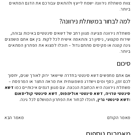
צוות משתלת נירוונה ישמח לייעץ ולהתאים עבורכם את הדגם המתאים
ביותר.
למה לבחור במשתלת נירוונה?
משתלת נירוונה מציעה מגוון רחב של דשאים סינטטיים באיכות גבוהה,
שירות מקצועי, ניסיון רב והתאמה אישית לכל לקוח. בין אם אתם משפצים
גינה קטנה או מקימים מתחם גדול – תוכלו למצוא את הפתרון המתאים
ביותר.
סיכום
אם אתם מחפשים
דשא סינטטי בחדרה
שיישאר ירוק לאורך שנים, יחסוך
לכם זמן, כסף ומים וישדרג משמעותית את מראה החצר או המרפסת –
משתלת נירוונה היא הכתובת הנכונה. עם מגוון דגמים איכותיים כמו
דשא
סינטטי טרויה
,
דשא סינטטי אולימפוס
,
דשא סינטטי קוליסאום
ו
דשא סינטטי גרין
, תוכלו לבחור את הפתרון המושלם לכל גינה.
מאמר הקודם
מאמר הבא
מאמרים נוספים