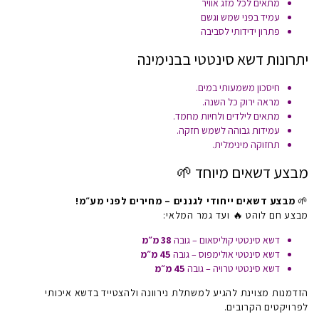
מתאים לכל מזג אוויר
עמיד בפני שמש וגשם
פתרון ידידותי לסביבה
יתרונות דשא סינטטי בבנימינה
חיסכון משמעותי במים.
מראה ירוק כל השנה.
מתאים לילדים ולחיות מחמד.
עמידות גבוהה לשמש חזקה.
תחזוקה מינימלית.
מבצע דשאים מיוחד 🌱
🌱
מבצע דשאים ייחודי לגננים – מחירים לפני מע״מ!
מבצע חם לוהט 🔥 ועד גמר המלאי:
דשא סינטטי קוליסאום – גובה
38 מ״מ
דשא סינטטי אולימפוס – גובה
45 מ״מ
דשא סינטטי טרויה – גובה
45 מ״מ
הזדמנות מצוינת להגיע למשתלת נירוונה ולהצטייד בדשא איכותי
לפרויקטים הקרובים.